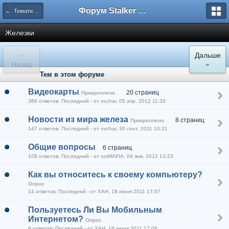
Форум Stalker Simbion Mod
← Тематические разделы
Железки
«
Дальше
Назад
»
Тем в этом форуме
Видеокарты
20 страниц
Прикреплено
386 ответов: Последний - от ovchar, 05 апр. 2012 11:33
Новости из мира железа
8 страниц
Прикреплено
147 ответов: Последний - от ovchar, 30 сент. 2011 10:21
Общие вопросы
6 страниц
108 ответов: Последний - от rusMAFIA, 04 янв. 2012 13:23
Как вы относитесь к своему компьютеру?
Опрос
14 ответов: Последний - от XAH, 18 июня 2011 17:07
Пользуетесь Ли Вы Мобильным
Интернетом?
Опрос
9 ответов: Последний - от XAH, 18 июня 2011 17:06