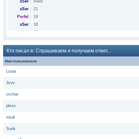
sSer
:
очко!
sSer
:
21
Porfel
:
19
sSer
:
18
Lisaa
:
17
Lisaa
:
...ю
Lisaa
:
Ж
Кто писал в: Спрашиваем и получаем ответ...
Lisaa
:
Ы !
Имя пользователя
sSer
:
Жывее фсех жывых
Porfel
:
Немного есть :-D
Lisaa
Po)(yist
:
выжившие есть?
3vvv
ovchar
:
Здравия, всех выживших ждём в нашей группе в Теле
ovchar
sSer
:
Что как?
HorunziyA
:
Всем приветы!
plexx
ovchar
:
Здравия Всем. Сделали Группу в Телеге, Там уже Лар
rosal
sSer
:
Здрасьте, люди )
ovchar
:
Здравия, Всем!
Surik
Porfel
:
Привет! =)