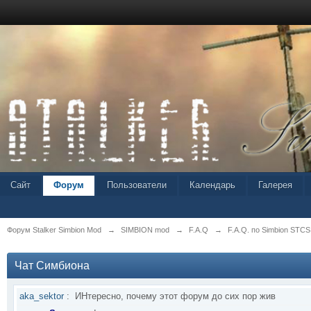
Сайт
Форум
Пользователи
Календарь
Галерея
Форум Stalker Simbion Mod
→
SIMBION mod
→
F.A.Q
→
F.A.Q. по Simbion STCS
Чат Симбиона
aka_sektor
:
ИНтересно, почему этот форум до сих пор жив