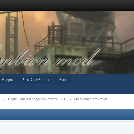
Видео
Чат Симбиона
Pixlr
→
Спрашиваем и получаем ответы ТУТ
→
Кто писал в этой теме