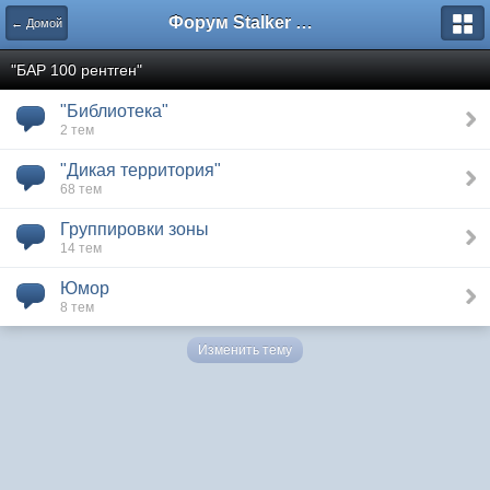
Форум Stalker Simbion Mod
← Домой
"БАР 100 рентген"
"Библиотека"
2 тем
"Дикая территория"
68 тем
Группировки зоны
14 тем
Юмор
8 тем
Изменить тему