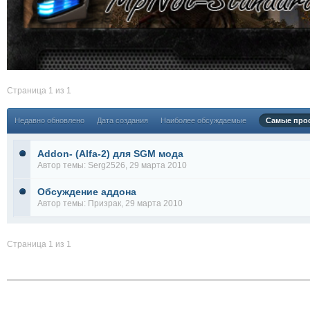
CBO6OgA
:
Вспомнил и ник и пароль от аккаунта... что бы казать 
рассказы о сталкерах. Чорт подери... сколько лет, ско
Страница 1 из 1
Недавно обновлено
Дата создания
Наиболее обсуждаемые
Самые про
Addon- (Alfa-2) для SGM мода
Автор темы:
Serg2526
, 29 марта 2010
Обсуждение аддона
Автор темы:
Призрак
, 29 марта 2010
Страница 1 из 1