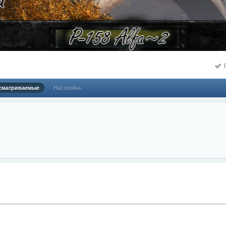
вам Привет, ребята! Если вы помните меня ещё со времен сайта Stalker-p
лько зим!
П
сматриваемые
Настройка