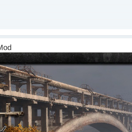
 Mod
грамме -
https://t.me/+E9gT3ULaSn5jNDli
ри с Порфелем, Артоса добавил (может подтянется). Велком -
https://t.