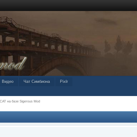
Видео
Чат Симбиона
Pixlr
-CAT на базе Sigerous Mod