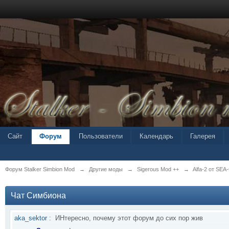
Сайт
Форум
Пользователи
Календарь
Галерея
Форум Stalker Simbion Mod
→
Другие моды
→
Sigerous Mod ++
→
Alfa-2 от SEA
Чат Симбиона
aka_sektor
:
ИНтересно, почему этот форум до сих пор жив