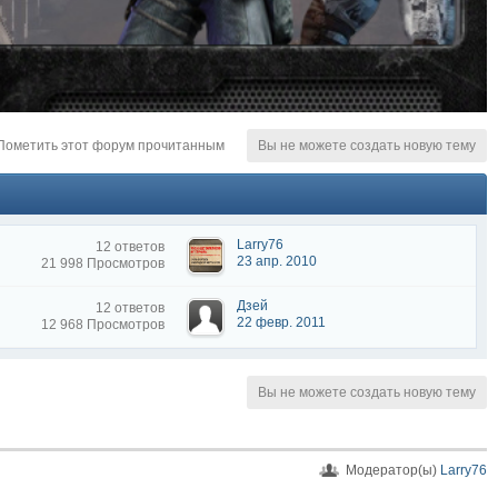
ortal. Саша "белый" на аватаре и странные
(05 марта 2022 23:20)
ометить этот форум прочитанным
Вы не можете создать новую тему
Larry76
12 ответов
23 апр. 2010
21 998 Просмотров
Дзей
12 ответов
22 февр. 2011
12 968 Просмотров
Вы не можете создать новую тему
Модератор(ы)
Larry76