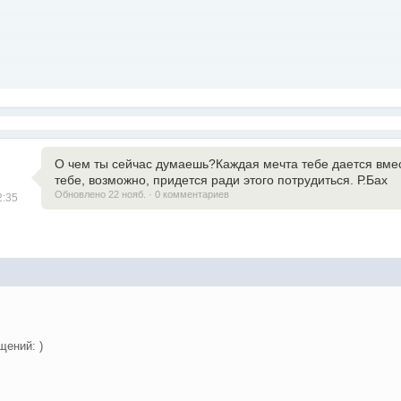
О чем ты сейчас думаешь?Каждая мечта тебе дается вме
тебе, возможно, придется ради этого потрудиться. Р.Бах
Обновлено 22 нояб. · 0 комментариев
2:35
грамме -
https://t.me/+E9gT3ULaSn5jNDli
ри с Порфелем, Артоса добавил (может подтянется). Велком -
https://t.
щений: )