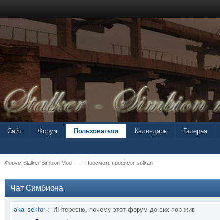
Сайт
Форум
Пользователи
Календарь
Галерея
Форум Stalker Simbion Mod
→
Просмотр профиля: vulkan
Чат Симбиона
aka_sektor
:
ИНтересно, почему этот форум до сих пор жив