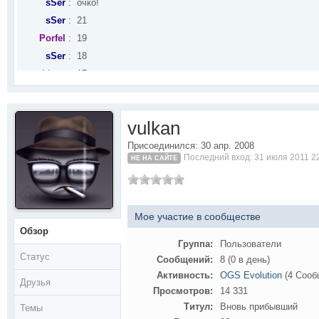
sSer
:
очко!
sSer
:
21
Porfel
:
19
sSer
:
18
Lisaa
:
17
Lisaa
:
...ю
Lisaa
:
Ж
vulkan
Lisaa
:
Ы !
sSer
:
Жывее фсех жывых
Присоединился: 30 апр. 2008
Последний вход: 31 июля 2011 2
НЕ НА САЙТЕ
Porfel
:
Немного есть :-D
Po)(yist
:
выжившие есть?
ovchar
:
Здравия, всех выживших ждём в нашей группе в Теле
sSer
:
Что как?
Мое участие в сообществе
Обзор
HorunziyA
:
Всем приветы!
Группа:
Пользователи
ovchar
:
Здравия Всем. Сделали Группу в Телеге, Там уже Лар
Статус
Сообщений:
8 (0 в день)
sSer
:
Здрасьте, люди )
Активность:
OGS Evolution
(4 Cооб
Друзья
ovchar
:
Здравия, Всем!
Просмотров:
14 331
Porfel
:
Привет! =)
Титул:
Вновь прибывший
Темы