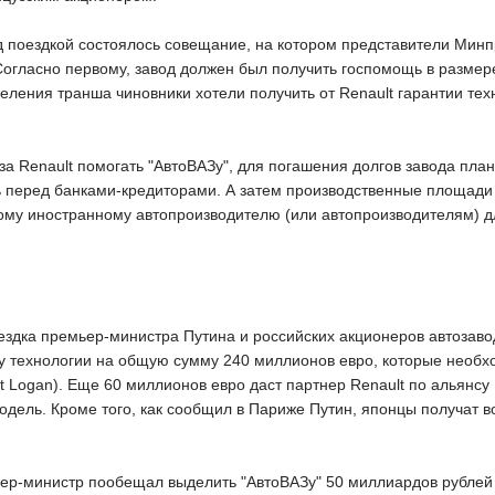
ед поездкой состоялось совещание, на котором представители Ми
Согласно первому, завод должен был получить госпомощь в размер
деления транша чиновники хотели получить от Renault гарантии те
за Renault помогать "АвтоВАЗу", для погашения долгов завода пла
ь перед банками-кредиторами. А затем производственные площади 
ому иностранному автопроизводителю (или автопроизводителям) дл
оездка премьер-министра Путина и российских акционеров автозаво
ту технологии на общую сумму 240 миллионов евро, которые необх
Logan). Еще 60 миллионов евро даст партнер Renault по альянсу N
дель. Кроме того, как сообщил в Париже Путин, японцы получат в
ьер-министр пообещал выделить "АвтоВАЗу" 50 миллиардов рублей