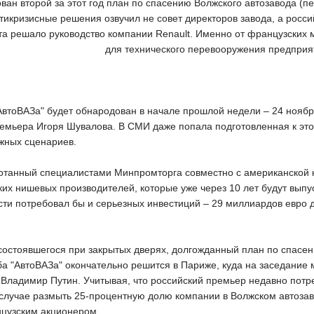
ван второй за этот год план по спасению Волжского автозавода (п
вам Привет, ребята! Если вы помните меня ещё со времен сайта Stalker-p
лько зим!
антикризисные решения озвучил не совет директоров завода, а росс
нта решало руководство компании Renault. Именно от французских 
для технического перевооружения предприя
АвтоВАЗа" будет обнародован в начале прошлой недели – 24 ноябр
емьера Игоря Шувалова. В СМИ даже попала подготовленная к этой
жных сценариев.
отанный специалистами Минпромторга совместно с американской к
ких нишевых производителей, которые уже через 10 лет будут выпу
сти потребовал бы и серьезных инвестиций – 29 миллиардов евро
состоявшегося при закрытых дверях, долгожданный план по спасен
ьба "АвтоВАЗа" окончательно решится в Париже, куда на заседани
Владимир Путин. Учитывая, что российский премьер недавно потреб
 случае размыть 25-процентную долю компании в Волжском автозав
нцузским акционером.