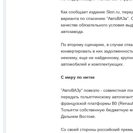
Как сообщает издание Slon.ru, пер
варианта по спасению "АвтоВАЗа". 
качестве обязательного условия вы
автозавода.
По второму сценарию, в случае отка
конвертировать в них задолженност
некоему, еще не найденному, крупн
автомобилей и комплектующих.
С миру по нитке
"АвтоВАЗу" повезло - совместная п
передать тольяттинскому автогиган
французской платформы В0 (Renault 
Тольятти собственную бюджетную мо
Дальнем Востоке.
Со своей стороны российский прем