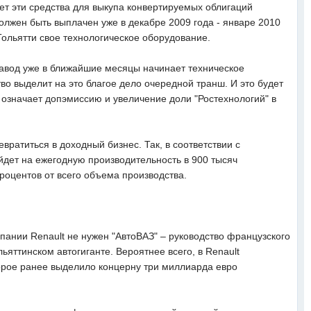
ует эти средства для выкупа конвертируемых облигаций
олжен быть выплачен уже в декабре 2009 года - январе 2010
 Тольятти свое технологическое оборудование.
завод уже в ближайшие месяцы начинает техническое
о выделит на это благое дело очередной транш. И это будет
 означает допэмиссию и увеличение доли "Ростехнологий" в
вратиться в доходный бизнес. Так, в соответствии с
йдет на ежегодную производительность в 900 тысяч
оцентов от всего объема производства.
пании Renault не нужен "АвтоВАЗ" – руководство французского
яттинском автогиганте. Вероятнее всего, в Renault
орое ранее выделило концерну три миллиарда евро