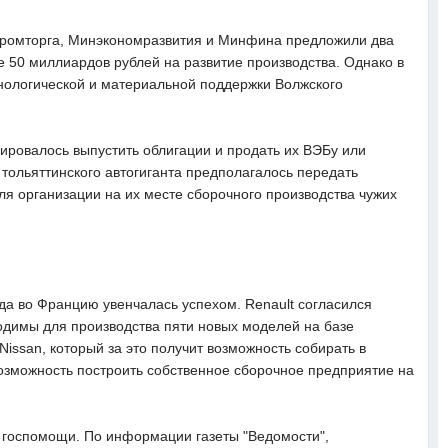
нпромторга, Минэкономразвития и Минфина предложили два
е 50 миллиардов рублей на развитие производства. Однако в
хнологической и материальной поддержки Волжского
нировалось выпустить облигации и продать их ВЭБу или
тольяттинского автогиганта предполагалось передать
я организации на их месте сборочного производства чужих
да во Францию увенчалась успехом. Renault согласился
одимы для производства пяти новых моделей на базе
issan, который за это получит возможность собирать в
озможность построить собственное сборочное предприятие на
 госпомощи. По информации газеты "Ведомости",