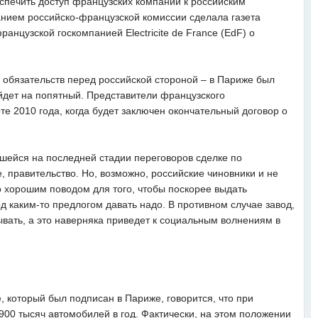
спечить доступ французских компаний к российским
анием российско-французской комиссии сделала газета
нцузской госкомпанией Electricite de France (EdF) о
х обязательств перед российской стороной – в Париже был
йдет на попятный. Представители французского
те 2010 года, когда будет заключен окончательный договор о
вшейся на последней стадии переговоров сделке по
, правительство. Но, возможно, российские чиновники и не
о хорошим поводом для того, чтобы поскорее выдать
 каким-то предлогом давать надо. В противном случае завод,
ывать, а это наверняка приведет к социальным волнениям в
, который был подписан в Париже, говорится, что при
 900 тысяч автомобилей в год. Фактически, на этом положении