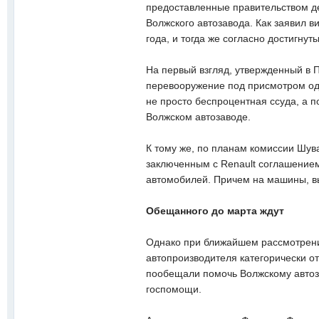
предоставленные правительством ден
Волжского автозавода. Как заявил 
года, и тогда же согласно достигну
На первый взгляд, утвержденный в 
перевооружение под присмотром одн
не просто беспроцентная ссуда, а п
Волжском автозаводе.
К тому же, по планам комиссии Шува
заключенным с Renault соглашением
автомобилей. Причем на машины, вы
Обещанного до марта ждут
Однако при ближайшем рассмотрении
автопроизводителя категорически от
пообещали помочь Волжскому автоза
госпомощи.