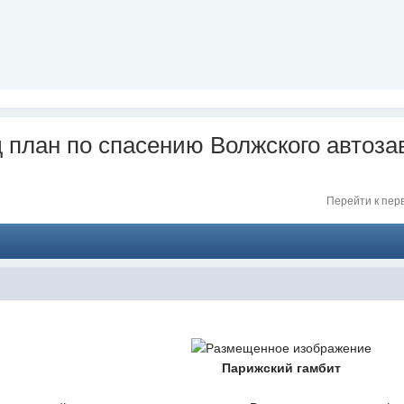
д план по спасению Волжского автоза
Перейти к пер
грамме -
https://t.me/+E9gT3ULaSn5jNDli
ри с Порфелем, Артоса добавил (может подтянется). Велком -
https://t.
Парижский гамбит