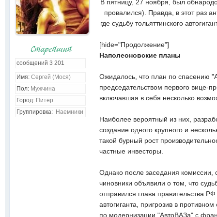
В пятницу, 27 ноября, был обнародо
CBO6OgA
:
Вспомнил и ник и пароль от аккаунта... что бы казать 
рассказы о сталкерах. Чорт подери... сколько лет, ско
провалился). Правда, в этот раз 
где судьбу тольяттинского автогига
[hide="Продолжение"]
Наполеоновские планы
сообщений
3 201
Ожидалось, что план по спасению "
Имя:
Сергей (Мося)
председательством первого вице-пр
Пол:
Мужчина
включавшая в себя несколько возмо
Город:
Питер
Группировка:
Наемники
Наиболее вероятный из них, разраб
создание одного крупного и несколь
такой бурный рост производительно
частные инвесторы.
Однако после заседания комиссии, 
чиновники объявили о том, что суд
отправился глава правительства РФ 
автогиганта, пригрозив в противном
по модернизации "АвтоВАЗа" с фра