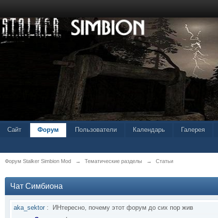
Сайт
Форум
Пользователи
Календарь
Галерея
Форум Stalker Simbion Mod
→
Тематические разделы
→
Статьи
Чат Симбиона
aka_sektor
:
ИНтересно, почему этот форум до сих пор жив