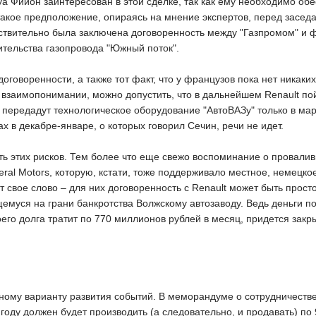
 Фийон заинтересован в этой сделке, так как ему необходимо обе
такое предположение, опираясь на мнение экспертов, перед засед
ствительно была заключена договоренность между "Газпромом" и фра
ительства газопровода "Южный поток".
оговоренности, а также тот факт, что у французов пока нет никаки
взаимопонимании, можно допустить, что в дальнейшем Renault по
 передадут технологическое оборудование "АвтоВАЗу" только в мар
ах в декабре-январе, о которых говорил Сечин, речи не идет.
еть этих рисков. Тем более что еще свежо воспоминание о провали
al Motors, которую, кстати, тоже поддерживало местное, немецкое
 свое слово – для них договоренность с Renault может быть прост
муся на грани банкротства Волжскому автозаводу. Ведь деньги под
его долга тратит по 770 миллионов рублей в месяц, придется закр
чному варианту развития событий. В меморандуме о сотрудничестве
 году должен будет производить (а следовательно, и продавать) по