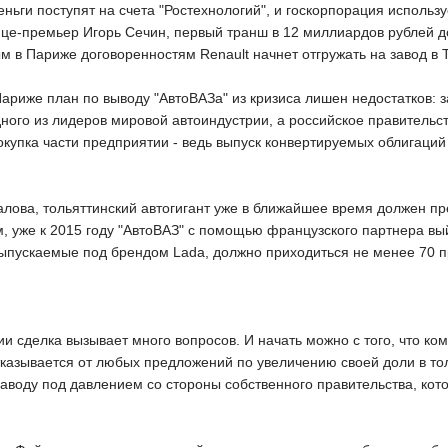
ьги поступят на счета "Ростехнологий", и госкорпорация использ
вице-премьер Игорь Сечин, первый транш в 12 миллиардов рублей д
тым в Париже договоренностям Renault начнет отгружать на завод в
Париже план по выводу "АвтоВАЗа" из кризиса лишен недостатков: 
ого из лидеров мировой автоиндустрии, а российское правительств
окупка части предприятии - ведь выпуск конвертируемых облигаций
лова, тольяттинский автогигант уже в ближайшее время должен пре
, уже к 2015 году "АвтоВАЗ" с помощью французского партнера вы
пускаемые под брендом Lada, должно приходиться не менее 70 пр
 сделка вызывает много вопросов. И начать можно с того, что ком
казывается от любых предложений по увеличению своей доли в толь
воду под давлением со стороны собственного правительства, кот