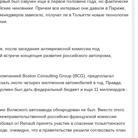
ервый был озвучен еще в первой половине года, но фактически
ortal. Саша "белый" на аватаре и странные
(05 марта 2022 23:20)
ийские чиновники. Причем все интервью они давали в Париже,
менеджеров зависело, получат ли в Тольятти новые технологии
тия.
я, после заседания антикризисной комиссии под
 встрече концепция развития российского автопрома,
омпанией Boston Consulting Group (ВСG), предполагал
скать около четырех миллионов автомобилей в год. Правда,
 должен был дать федеральный бюджет и еще 11 миллиардов -
ию Волжского автозавода обнародован не был. Вместо этого
е межправительственной российско-французской комиссии
овал от Renault принять участие в спасении тольяттинского
оде, очевидно, что в правительстве решили согласовать план