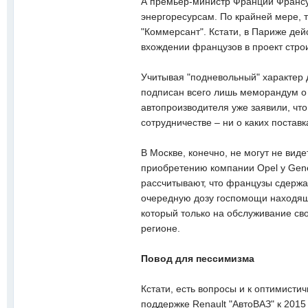
А премьер-министр Франции Франсуа
энергоресурсам. По крайней мере, 
"Коммерсант". Кстати, в Париже дей
вхождении французов в проект стро
Учитывая "подневольный" характер д
подписан всего лишь меморандум о 
автопроизводителя уже заявили, что
сотрудничестве – ни о каких поставк
В Москве, конечно, не могут не вид
приобретению компании Opel у Gener
рассчитывают, что французы сдержат
очередную дозу госпомощи находяще
который только на обслуживание сво
регионе.
Повод для пессимизма
Кстати, есть вопросы и к оптимисти
поддержке Renault "АвтоВАЗ" к 2015