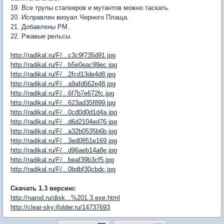
19. Все трупы сталкеров и мутантов можно таскать.
20. Исправлен визуал Черного Плаща.
21. Добавлены PM.
22. Ржавые рельсы.
http://radikal.ru/F/...c3c9f735d91.jpg
http://radikal.ru/F/...b5e0eac99ec.jpg
http://radikal.ru/F/...2fcd13de4d8.jpg
http://radikal.ru/F/...a9afd662e48.jpg
http://radikal.ru/F/...6f7b7e672fc.jpg
http://radikal.ru/F/...623ad35f899.jpg
http://radikal.ru/F/...0cd0d0d1d4a.jpg
http://radikal.ru/F/...d6d2104ed76.jpg
http://radikal.ru/F/...a32b0535b6b.jpg
http://radikal.ru/F/...3ed0851e169.jpg
http://radikal.ru/F/...d96aeb14a8e.jpg
http://radikal.ru/F/...beaf39b3cf5.jpg
http://radikal.ru/F/...0bdbf30cbdc.jpg
Скачать 1.3 версию:
http://narod.ru/disk...%201.3.exe.html
http://clear-sky.ifolder.ru/14737693