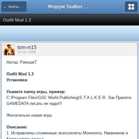
Форум Stalker Simbion Mod
← Файлы и моды для ЗП
Outfit Mod 1.3
tom-m15
29 окт. 2009
Автор: РикошеТ
Outfit Mod 1.3
Установка:
Укажите папку игры, пример:
С:\Program Files\GSC World Publishing\S.T.A.L.K.E.R. Зов Припяти
GAMEDATA писать не надо!!!
Желательно новая игра.
Описание:
1. Исправлены сложенные экзоскелеты Монолита, Наемников и
Коричневого плаща.