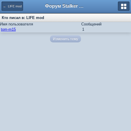
Форум Stalker Simbion Mod
← LIFE mod
Кто писал в: LIFE mod
Имя пользователя
Сообщений
tom-m15
1
Изменить тему