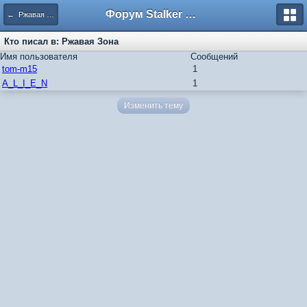
Форум Stalker Simbion Mod
← Ржавая Зона
Кто писал в: Ржавая Зона
Имя пользователя
Сообщений
tom-m15
1
A_L_I_E_N
1
Изменить тему