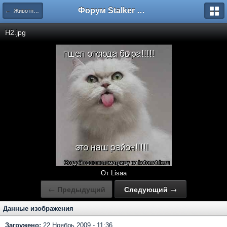
Форум Stalker Simbion Mod
← Животные/природа/города
H2.jpg
От Lisaa
←
Предыдущий
Следующий
→
Данные изображения
Загружено:
22 Ноябрь 2009 - 11:36